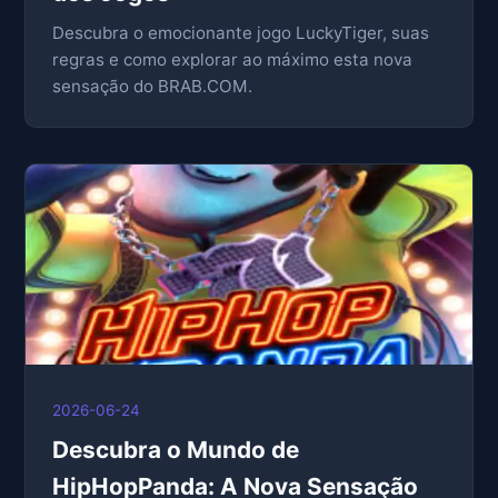
Descubra o emocionante jogo LuckyTiger, suas
regras e como explorar ao máximo esta nova
sensação do BRAB.COM.
2026-06-24
Descubra o Mundo de
HipHopPanda: A Nova Sensação