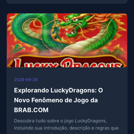
2026-06-29
Explorando LuckyDragons: O
Novo Fenômeno de Jogo da
BRAB.COM
Descubra tudo sobre o jogo LuckyDragons,
incluindo sua introdução, descrição e regras que