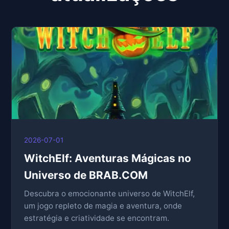
2026-07-01
WitchElf: Aventuras Mágicas no
Universo de BRAB.COM
Descubra o emocionante universo de WitchElf,
um jogo repleto de magia e aventura, onde
estratégia e criatividade se encontram.