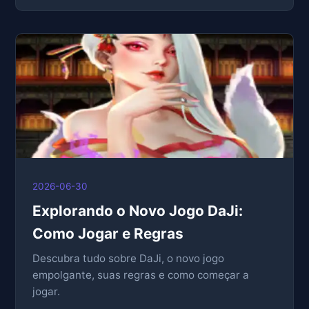
2026-06-30
Explorando o Novo Jogo DaJi:
Como Jogar e Regras
Descubra tudo sobre DaJi, o novo jogo
empolgante, suas regras e como começar a
jogar.