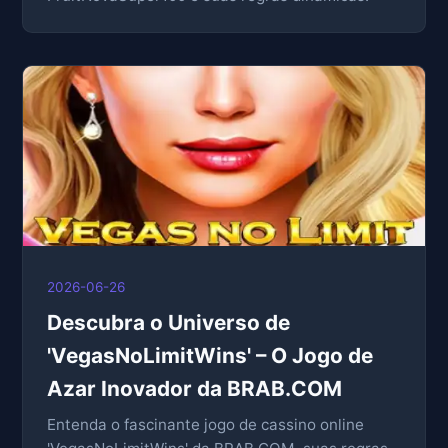
2026-06-26
Descubra o Universo de
'VegasNoLimitWins' – O Jogo de
Azar Inovador da BRAB.COM
Entenda o fascinante jogo de cassino online