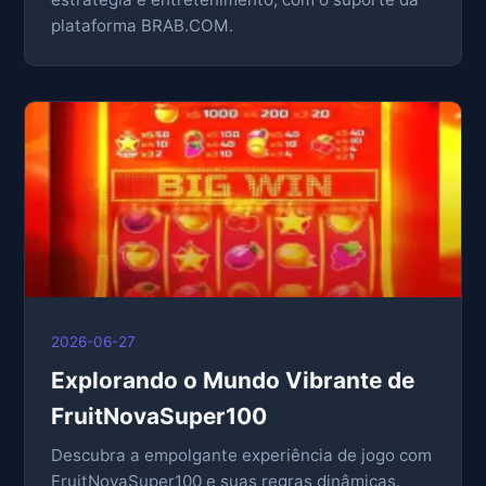
plataforma BRAB.COM.
2026-06-27
Explorando o Mundo Vibrante de
FruitNovaSuper100
Descubra a empolgante experiência de jogo com
FruitNovaSuper100 e suas regras dinâmicas.