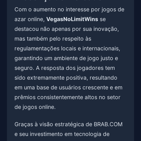
Com o aumento no interesse por jogos de
azar online,
VegasNoLimitWins
se
destacou não apenas por sua inovação,
mas também pelo respeito às
regulamentações locais e internacionais,
garantindo um ambiente de jogo justo e
seguro. A resposta dos jogadores tem
sido extremamente positiva, resultando
em uma base de usuários crescente e em
prêmios consistentemente altos no setor
de jogos online.
Graças à visão estratégica de BRAB.COM
e seu investimento em tecnologia de