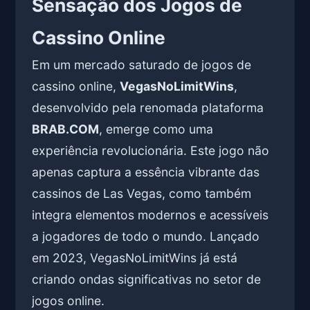
Sensação dos Jogos de
Cassino Online
Em um mercado saturado de jogos de
cassino online,
VegasNoLimitWins
,
desenvolvido pela renomada plataforma
BRAB.COM
, emerge como uma
experiência revolucionária. Este jogo não
apenas captura a essência vibrante das
cassinos de Las Vegas, como também
integra elementos modernos e acessíveis
a jogadores de todo o mundo. Lançado
em 2023, VegasNoLimitWins já está
criando ondas significativas no setor de
jogos online.