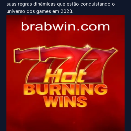
suas regras dinâmicas que estão conquistando o
universo dos games em 2023.