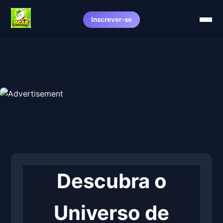
Inscrever-se
Descubra o
Universo de