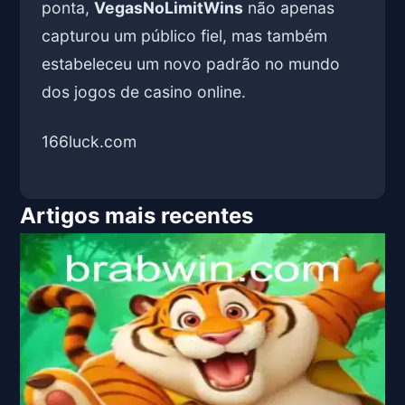
ponta,
VegasNoLimitWins
não apenas
capturou um público fiel, mas também
estabeleceu um novo padrão no mundo
dos jogos de casino online.
166luck.com
Artigos mais recentes