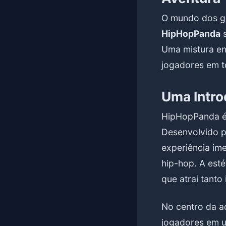
O mundo dos ga
HipHopPanda
s
Uma mistura env
jogadores em 
Uma Intr
HipHopPanda é 
Desenvolvido p
experiência im
hip-hop. A est
que atrai tanto
No centro da a
jogadores em um