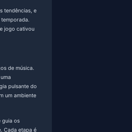
 tendências, e
a temporada.
e jogo cativou
gos de música.
e uma
gia pulsante do
iam um ambiente
 guia os
e. Cada etapa é