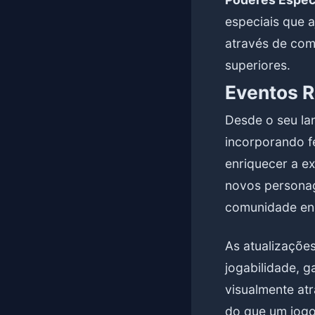
especiais que 
através de com
superiores.
Eventos R
Desde o seu la
incorporando f
enriquecer a e
novos personag
comunidade eng
As atualizaçõe
jogabilidade, g
visualmente at
do que um jogo;