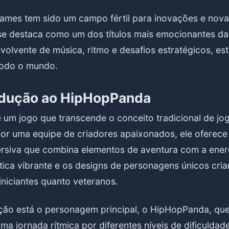
mes tem sido um campo fértil para inovações e novas
e destaca como um dos títulos mais emocionantes d
olvente de música, ritmo e desafios estratégicos, est
todo o mundo.
odução ao HipHopPanda
um jogo que transcende o conceito tradicional de jo
or uma equipe de criadores apaixonados, ele oferec
ersiva que combina elementos de aventura com a ener
ética vibrante e os designs de personagens únicos cr
 iniciantes quanto veteranos.
ção está o personagem principal, o HipHopPanda, que
a jornada rítmica por diferentes níveis de dificuldad