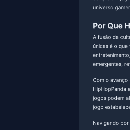
universo gamer
Por Que 
A fusão da cul
únicas é o que
entretenimento
emergentes, ref
Com o avanço co
HipHopPanda es
jogos podem alc
jogo estabelece
Navigando por 