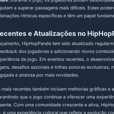
ajudam a superar passagens mais difíceis. Estes poder
binações rítmicas específicas e têm um papel fundame
ecentes e Atualizações no HipHo
nçamento, HipHopPanda tem sido atualizado regularm
eedback dos jogadores e adicionando novos conteúd
xperiência de jogo. Em eventos recentes, o desenvolve
ens, desafios sazonais e trilhas sonoras exclusivas,
ajada e ansiosa por mais novidades.
s mais recentes também incluem melhorias gráficas e a
arantindo que o jogo continue a oferecer uma experiên
raente. Com uma comunidade crescente e ativa, HipH
 é uma experiência cultural que reflete a evolução co