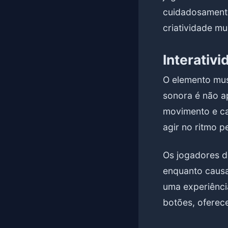
cuidadosamente
criatividade m
Interativ
O elemento musi
sonora é não a
movimento e ca
agir no ritmo p
Os jogadores d
enquanto causa
uma experiênci
botões, oferec