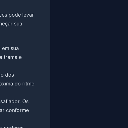
ces pode levar
meçar sua
a em sua
a trama e
ão dos
oxima do ritmo
safiador. Os
çar conforme
r poderes