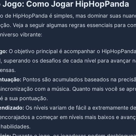
o Jogo: Como Jogar HipHopPanda
o de HipHopPanda é simples, mas dominar suas nuan
ção. Veja a seguir algumas regras essenciais para co
niverso vibrante:
go:
O objetivo principal é acompanhar o HipHopPand
l, superando os desafios de cada nível para avançar n
ensas.
ntuação:
Pontos são acumulados baseados na precis
incronização com a música. Quanto mais você se apr
 é a sua pontuação.
endizado:
Os níveis variam de fácil a extremamente de
encorajados a começar em níveis mais baixos e avan
habilidades.
ais:
Durante o jogo, os jogadores podem desbloquea