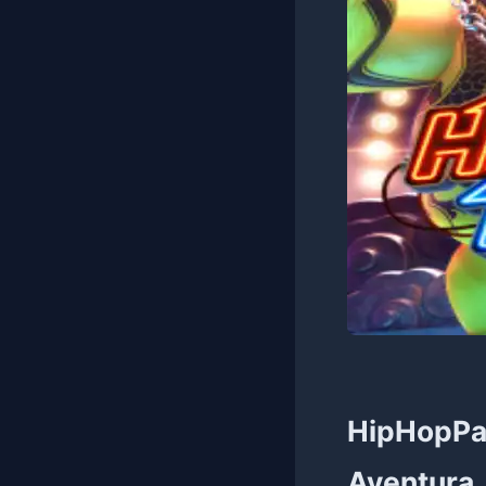
HipHopPan
Aventura