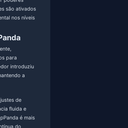
es são ativados
ntal nos níveis
pPanda
ente,
os para
dor introduziu
 mantendo a
justes de
cia fluida e
opPanda é mais
ntínua do