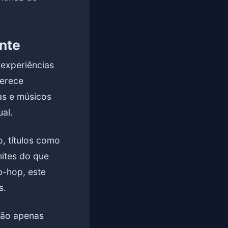
nte
 experiências
ferece
as e músicos
al.
, títulos como
ites do que
p-hop, este
s.
não apenas