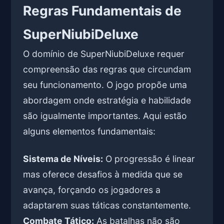
Regras Fundamentais de
SuperNiubiDeluxe
O domínio de SuperNiubiDeluxe requer
compreensão das regras que circundam
seu funcionamento. O jogo propõe uma
abordagem onde estratégia e habilidade
são igualmente importantes. Aqui estão
alguns elementos fundamentais:
Sistema de Níveis:
O progressão é linear
mas oferece desafios à medida que se
avança, forçando os jogadores a
adaptarem suas táticas constantemente.
Combate Tático:
As batalhas não são