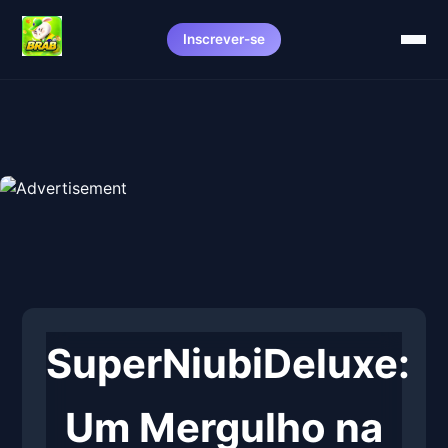
Inscrever-se
SuperNiubiDeluxe:
Um Mergulho na