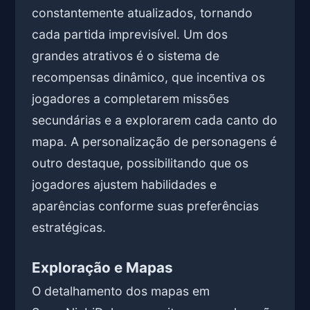
constantemente atualizados, tornando
cada partida imprevisível. Um dos
grandes atrativos é o sistema de
recompensas dinâmico, que incentiva os
jogadores a completarem missões
secundárias e a explorarem cada canto do
mapa. A personalização de personagens é
outro destaque, possibilitando que os
jogadores ajustem habilidades e
aparências conforme suas preferências
estratégicas.
Exploração e Mapas
O detalhamento dos mapas em