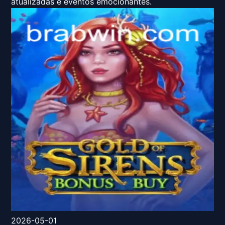
atualizadas e eventos emocionantes.
2026-05-01