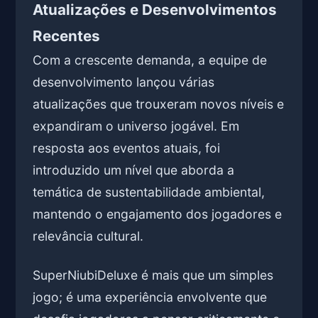
Atualizações e Desenvolvimentos
Recentes
Com a crescente demanda, a equipe de
desenvolvimento lançou várias
atualizações que trouxeram novos níveis e
expandiram o universo jogável. Em
resposta aos eventos atuais, foi
introduzido um nível que aborda a
temática de sustentabilidade ambiental,
mantendo o engajamento dos jogadores e
relevância cultural.
SuperNiubiDeluxe é mais que um simples
jogo; é uma experiência envolvente que