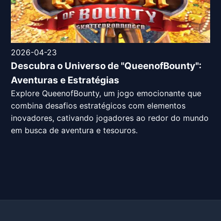
2026-04-23
Descubra o Universo de "QueenofBounty":
Aventuras e Estratégias
Explore QueenofBounty, um jogo emocionante que
combina desafios estratégicos com elementos
inovadores, cativando jogadores ao redor do mundo
em busca de aventura e tesouros.