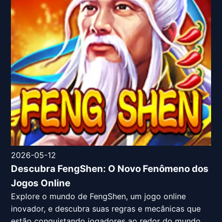
2026-05-12
Descubra FengShen: O Novo Fenômeno dos
Jogos Online
Explore o mundo de FengShen, um jogo online
inovador, e descubra suas regras e mecânicas que
estão conquistando jogadores ao redor do mundo.