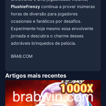
PlushieFrenzy
continua a prover inúmeras
horas de diversão para jogadores
ocasionais e fanáticos por desafios.
Experimente hoje mesmo essa envolvente
jornada e descubra o charme desses
adoráveis brinquedos de pelúcia.
BRAB.COM
Artigos mais recentes