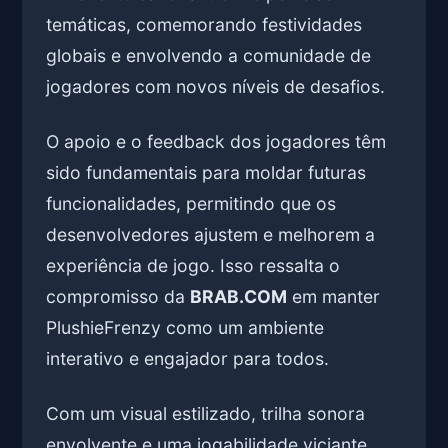
temáticas, comemorando festividades
globais e envolvendo a comunidade de
jogadores com novos níveis de desafios.
O apoio e o feedback dos jogadores têm
sido fundamentais para moldar futuras
funcionalidades, permitindo que os
desenvolvedores ajustem e melhorem a
experiência de jogo. Isso ressalta o
compromisso da
BRAB.COM
em manter
PlushieFrenzy como um ambiente
interativo e engajador para todos.
Com um visual estilizado, trilha sonora
envolvente e uma jogabilidade viciante,