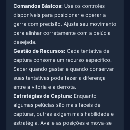
Comandos Básicos:
Use os controles
disponíveis para posicionar e operar a
garra com precisão. Ajuste seu movimento
para alinhar corretamente com a pelúcia
desejada.
Gestão de Recursos:
Cada tentativa de
captura consome um recurso específico.
Saber quando gastar e quando conservar
suas tentativas pode fazer a diferença
entre a vitória e a derrota.
Estratégias de Captura:
Enquanto
algumas pelúcias são mais fáceis de
capturar, outras exigem mais habilidade e
estratégia. Avalie as posições e mova-se