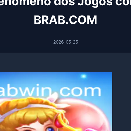
enômeno dos Jogos c
BRAB.COM
2026-05-25