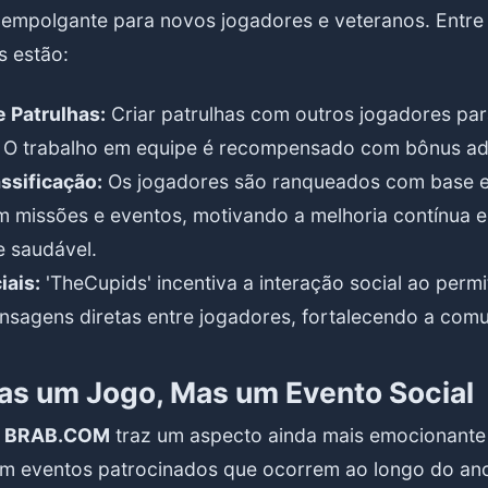
empolgante para novos jogadores e veteranos. Entre
s estão:
 Patrulhas:
Criar patrulhas com outros jogadores pa
is. O trabalho em equipe é recompensado com bônus adi
ssificação:
Os jogadores são ranqueados com base 
missões e eventos, motivando a melhoria contínua e
e saudável.
iais:
'TheCupids' incentiva a interação social ao permit
nsagens diretas entre jogadores, fortalecendo a com
s um Jogo, Mas um Evento Social
m
BRAB.COM
traz um aspecto ainda mais emocionante
om eventos patrocinados que ocorrem ao longo do ano