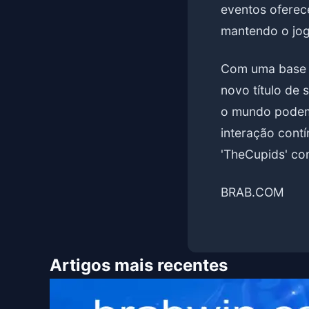
eventos oferec
mantendo o jog
Com uma base d
novo título de
o mundo podem 
interação cont
'TheCupids' co
BRAB.COM
Artigos mais recentes