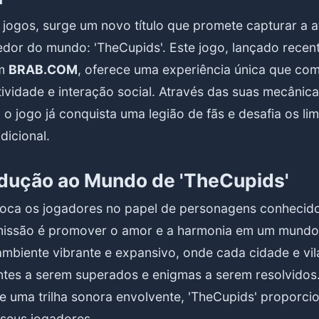
 jogos, surge um novo título que promete capturar a 
edor do mundo: 'TheCupids'. Este jogo, lançado rece
om
BRAB.COM
, oferece uma experiência única que co
atividade e interação social. Através das suas mecânic
, o jogo já conquista uma legião de fãs e desafia os lim
dicional.
dução ao Mundo de 'TheCupids'
loca os jogadores no papel de personagens conheci
missão é promover o amor e a harmonia em um mundo v
mbiente vibrante e expansivo, onde cada cidade e vil
entes a serem superados e enigmas a serem resolvidos
e uma trilha sonora envolvente, 'TheCupids' proporci
 seus jogadores.