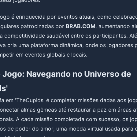
 jogo é enriquecida por eventos atuais, como celebraç
gulares patrocinadas por
BRAB.COM
, aumentando ai
 competitividade saudável entre os participantes. Al
va cria uma plataforma dinâmica, onde os jogadores
petir em eventos globais e locais.
 Jogo: Navegando no Universo de
s'
refa em 'TheCupids' é completar missões dadas aos jo
onectar almas gêmeas até restaurar a paz em áreas a
ionais. A cada missão completada com sucesso, os jo
s de poder do amor, uma moeda virtual usada para 