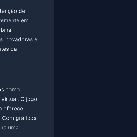
atenção de
ntemente em
mbina
as inovadoras e
ites da
dos como
irtual. O jogo
a oferece
. Com gráficos
ona uma