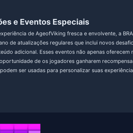
ões e Eventos Especiais
experiência de AgeofViking fresca e envolvente, a B
no de atualizações regulares que inclui novos desafi
teúdo adicional. Esses eventos não apenas oferecem 
oportunidade de os jogadores ganharem recompensas
 podem ser usadas para personalizar suas experiência