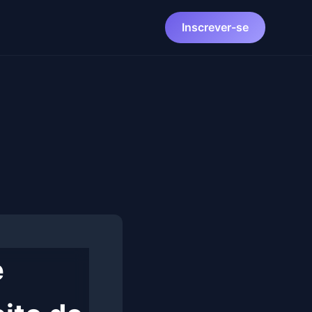
Inscrever-se
e