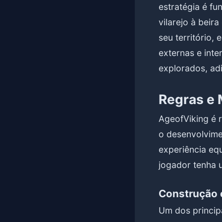
estratégia é f
vilarejo à beir
seu território,
externas e inte
explorados, ad
Regras e 
AgeofViking é 
o desenvolvimen
experiência eq
jogador tenha u
Construção 
Um dos princip