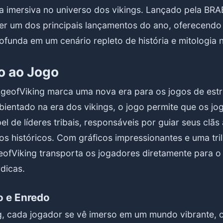
a imersiva no universo dos vikings. Lançado pela BR
er um dos principais lançamentos do ano, oferecendo
funda em um cenário repleto de história e mitologia 
o ao Jogo
geofViking marca uma nova era para os jogos de est
bientado na era dos vikings, o jogo permite que os jo
 de líderes tribais, responsáveis por guiar seus clãs
os históricos. Com gráficos impressionantes e uma tri
eofViking transporta os jogadores diretamente para o
rdicas.
 e Enredo
, cada jogador se vê imerso em um mundo vibrante, 