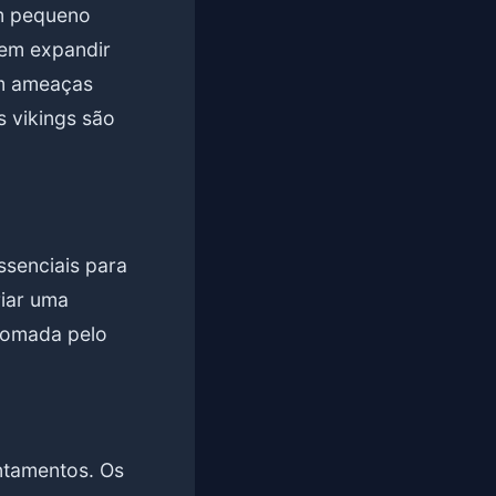
um pequeno
vem expandir
com ameaças
s vikings são
ssenciais para
riar uma
 tomada pelo
ntamentos. Os