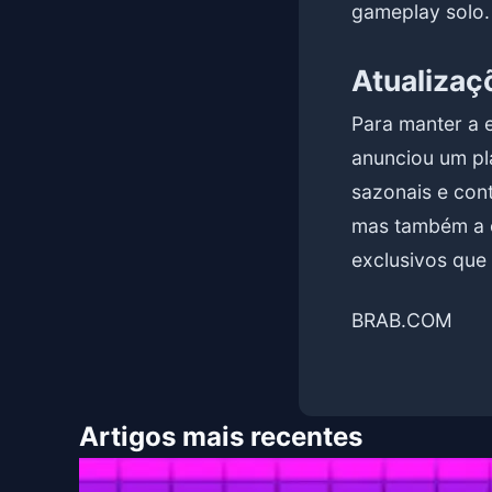
gameplay solo.
Atualizaç
Para manter a 
anunciou um pla
sazonais e con
mas também a 
exclusivos que
BRAB.COM
Artigos mais recentes