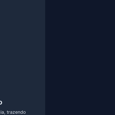
o
ia, trazendo