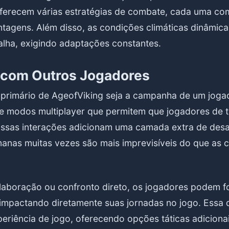
oferecem várias estratégias de combate, cada uma co
ntagens. Além disso, as condições climáticas dinâmic
lha, exigindo adaptações constantes.
 com Outros Jogadores
primário de AgeofViking seja a campanha de um jogad
e modos multiplayer que permitem que jogadores de
Essas interações adicionam uma camada extra de desaf
manas muitas vezes são mais imprevisíveis do que as 
laboração ou confronto direto, os jogadores podem f
 impactando diretamente suas jornadas no jogo. Essa 
periência de jogo, oferecendo opções táticas adiciona