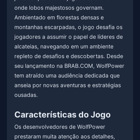
onde lobos majestosos governam.
Ambientado em florestas densas e
montanhas escarpadas, o jogo desafia os
jogadores a assumir o papel de líderes de
alcateias, navegando em um ambiente
repleto de desafios e descobertas. Desde
seu lançamento na BRAB.COM, WolfPower
tem atraído uma audiência dedicada que
anseia por novas aventuras e estratégias
ousadas.
Características do Jogo
Os desenvolvedores de WolfPower
prestaram muita atenção aos detalhes,