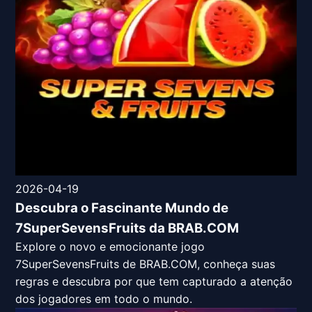
2026-04-19
Descubra o Fascinante Mundo de
7SuperSevensFruits da BRAB.COM
Explore o novo e emocionante jogo
7SuperSevensFruits de BRAB.COM, conheça suas
regras e descubra por que tem capturado a atenção
dos jogadores em todo o mundo.