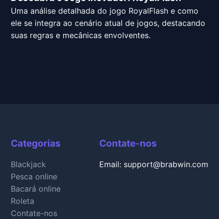
Uma análise detalhada do jogo RoyalFlash e como
ele se integra ao cenário atual de jogos, destacando
suas regras e mecânicas envolventes.
Categorias
Contate-nos
Blackjack
Email: support@brabwin.com
Pesca online
Bacará online
Roleta
Contate-nos