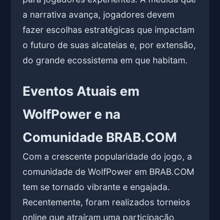
a narrativa avança, jogadores devem
fazer escolhas estratégicas que impactam
o futuro de suas alcateias e, por extensão,
do grande ecossistema em que habitam.
Eventos Atuais em
WolfPower e na
Comunidade BRAB.COM
Com a crescente popularidade do jogo, a
comunidade de WolfPower em BRAB.COM
tem se tornado vibrante e engajada.
Recentemente, foram realizados torneios
online que atraíram uma participação