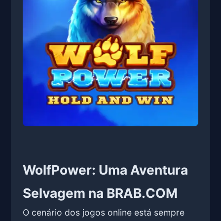
WolfPower: Uma Aventura
Selvagem na BRAB.COM
O cenário dos jogos online está sempre