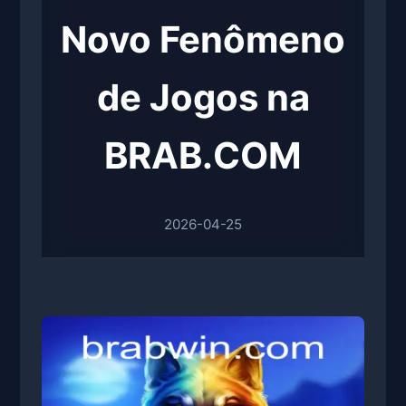
Novo Fenômeno
de Jogos na
BRAB.COM
2026-04-25