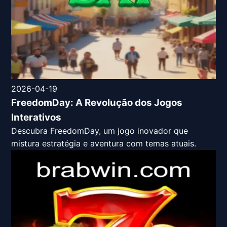
2026-04-19
FreedomDay: A Revolução dos Jogos
Interativos
Descubra FreedomDay, um jogo inovador que
mistura estratégia e aventura com temas atuais.