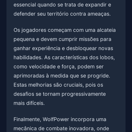
essencial quando se trata de expandir e
defender seu território contra ameaças.
Os jogadores começam com uma alcateia
pequena e devem cumprir missões para
ganhar experiência e desbloquear novas
habilidades. As características dos lobos,
como velocidade e força, podem ser
aprimoradas à medida que se progride.
Estas melhorias são cruciais, pois os
desafios se tornam progressivamente
mais difíceis.
Finalmente, WolfPower incorpora uma
mecânica de combate inovadora, onde