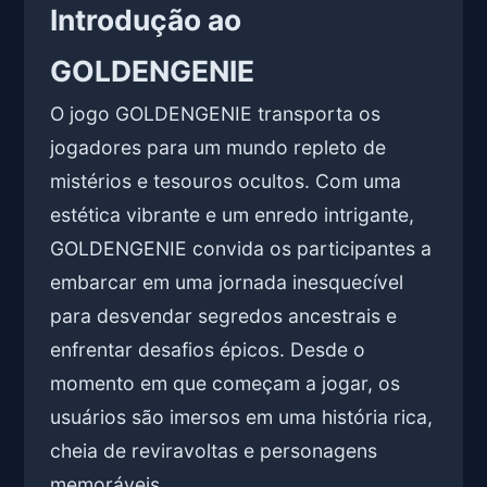
Introdução ao
GOLDENGENIE
O jogo GOLDENGENIE transporta os
jogadores para um mundo repleto de
mistérios e tesouros ocultos. Com uma
estética vibrante e um enredo intrigante,
GOLDENGENIE convida os participantes a
embarcar em uma jornada inesquecível
para desvendar segredos ancestrais e
enfrentar desafios épicos. Desde o
momento em que começam a jogar, os
usuários são imersos em uma história rica,
cheia de reviravoltas e personagens
memoráveis.