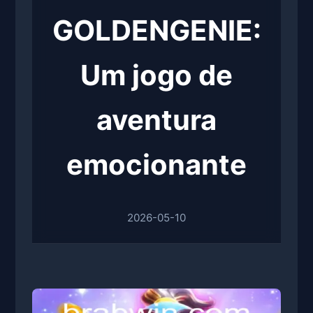
GOLDENGENIE:
Um jogo de
aventura
emocionante
2026-05-10