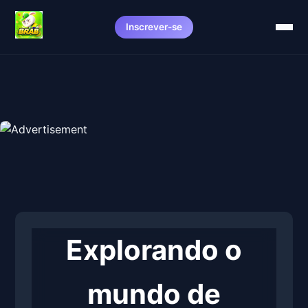
Inscrever-se
Explorando o
mundo de