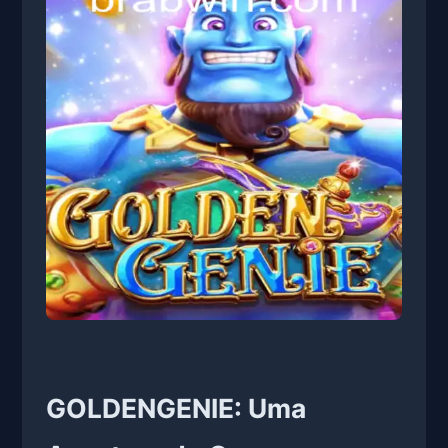
GOLDENGENIE: Uma