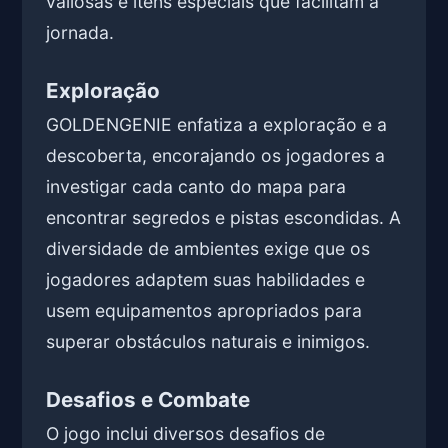
valiosas e itens especiais que facilitam a
jornada.
Exploração
GOLDENGENIE enfatiza a exploração e a
descoberta, encorajando os jogadores a
investigar cada canto do mapa para
encontrar segredos e pistas escondidas. A
diversidade de ambientes exige que os
jogadores adaptem suas habilidades e
usem equipamentos apropriados para
superar obstáculos naturais e inimigos.
Desafios e Combate
O jogo inclui diversos desafios de