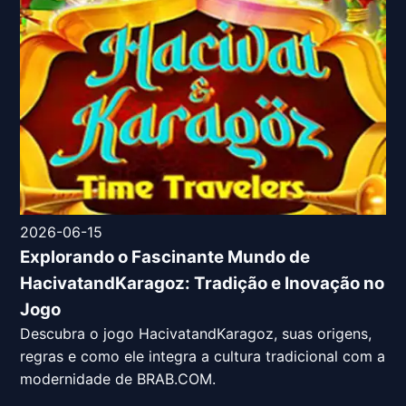
2026-06-15
Explorando o Fascinante Mundo de
HacivatandKaragoz: Tradição e Inovação no
Jogo
Descubra o jogo HacivatandKaragoz, suas origens,
regras e como ele integra a cultura tradicional com a
modernidade de BRAB.COM.