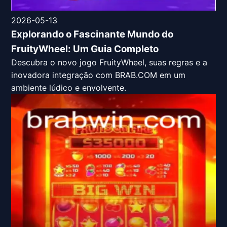
2026-05-13
Explorando o Fascinante Mundo do
FruityWheel: Um Guia Completo
Descubra o novo jogo FruityWheel, suas regras e a
inovadora integração com BRAB.COM em um
ambiente lúdico e envolvente.