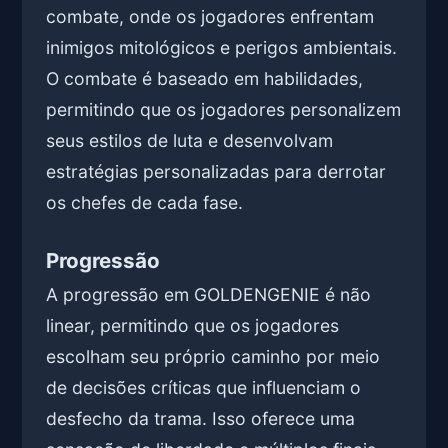
combate, onde os jogadores enfrentam
inimigos mitológicos e perigos ambientais.
O combate é baseado em habilidades,
permitindo que os jogadores personalizem
seus estilos de luta e desenvolvam
estratégias personalizadas para derrotar
os chefes de cada fase.
Progressão
A progressão em GOLDENGENIE é não
linear, permitindo que os jogadores
escolham seu próprio caminho por meio
de decisões críticas que influenciam o
desfecho da trama. Isso oferece uma