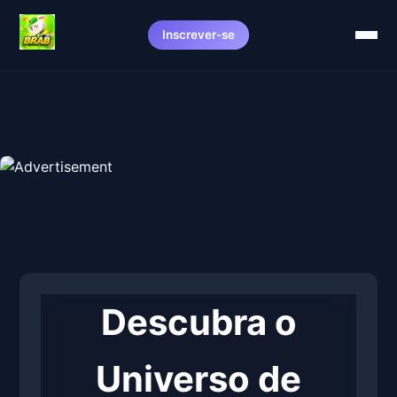
Inscrever-se
Descubra o
Universo de