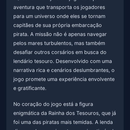
aventura que transporta os jogadores
para um universo onde eles se tornam
capitães de sua própria embarcação
pirata. A missão não é apenas navegar
pelos mares turbulentos, mas também
desafiar outros corsários em busca do
lendário tesouro. Desenvolvido com uma
narrativa rica e cenários deslumbrantes, o
jogo promete uma experiência envolvente
e gratificante.
No coração do jogo está a figura
enigmática da Rainha dos Tesouros, que já
foi uma das piratas mais temidas. A lenda