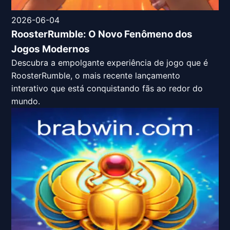
2026-06-04
RoosterRumble: O Novo Fenômeno dos
Jogos Modernos
Descubra a empolgante experiência de jogo que é
RoosterRumble, o mais recente lançamento
interativo que está conquistando fãs ao redor do
mundo.