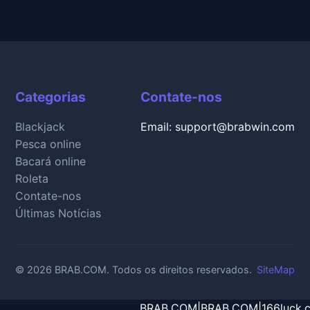
Categorias
Contate-nos
Blackjack
Email: support@brabwin.com
Pesca online
Bacará online
Roleta
Contate-nos
Últimas Notícias
© 2026 BRAB.COM. Todos os direitos reservados.
SiteMap
BRAB.COM
|
BRAB.COM
|
166luck.com
|
166