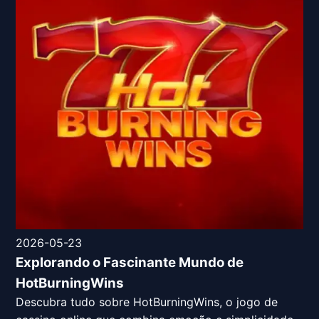
2026-05-23
Explorando o Fascinante Mundo de
HotBurningWins
Descubra tudo sobre HotBurningWins, o jogo de