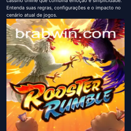
cassino online que combina emoção e simplicidade.
Entenda suas regras, configurações e o impacto no
cenário atual de jogos.