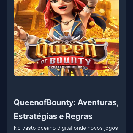
QueenofBounty: Aventuras,
Estratégias e Regras
No vasto oceano digital onde novos jogos