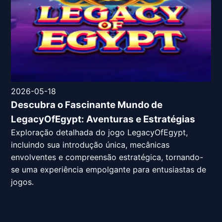
2026-05-18
Descubra o Fascinante Mundo de
LegacyOfEgypt: Aventuras e Estratégias
Exploração detalhada do jogo LegacyOfEgypt,
incluindo sua introdução única, mecânicas
envolventes e compreensão estratégica, tornando-
se uma experiência empolgante para entusiastas de
jogos.