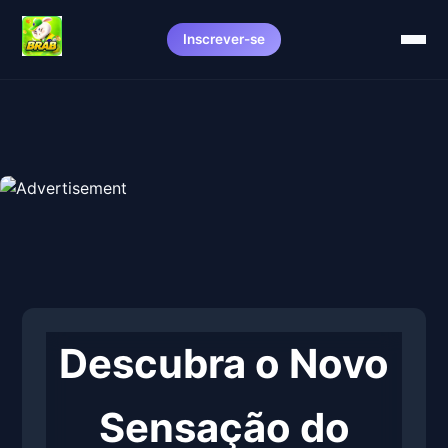
Inscrever-se
Descubra o Novo
Sensação do