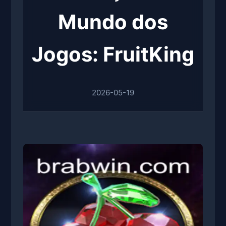
Mundo dos
Jogos: FruitKing
2026-05-19