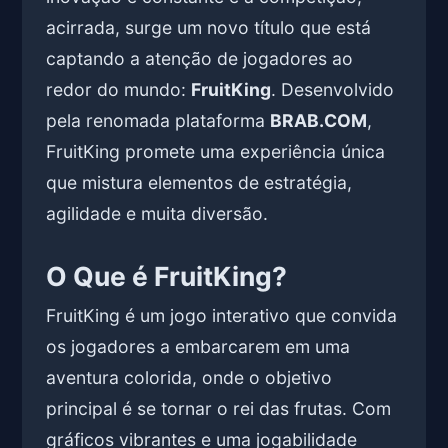
acirrada, surge um novo título que está
captando a atenção de jogadores ao
redor do mundo:
FruitKing
. Desenvolvido
pela renomada plataforma
BRAB.COM
,
FruitKing promete uma experiência única
que mistura elementos de estratégia,
agilidade e muita diversão.
O Que é FruitKing?
FruitKing é um jogo interativo que convida
os jogadores a embarcarem em uma
aventura colorida, onde o objetivo
principal é se tornar o rei das frutas. Com
gráficos vibrantes e uma jogabilidade