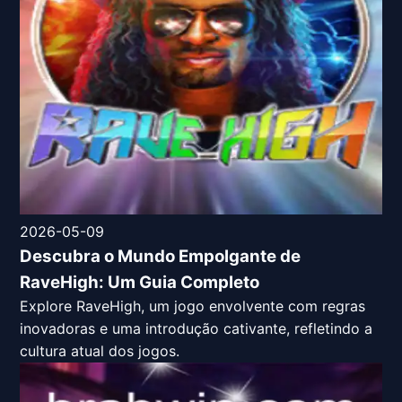
2026-05-09
Descubra o Mundo Empolgante de
RaveHigh: Um Guia Completo
Explore RaveHigh, um jogo envolvente com regras
inovadoras e uma introdução cativante, refletindo a
cultura atual dos jogos.