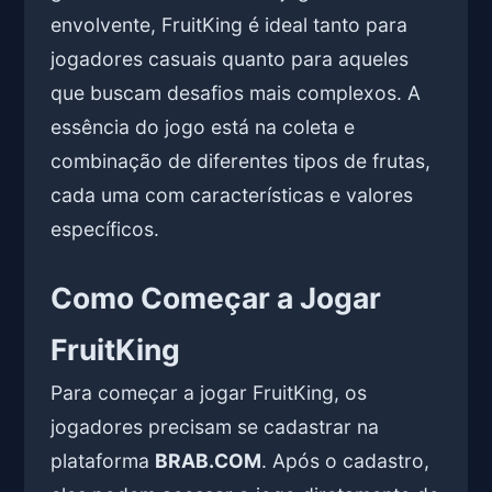
envolvente, FruitKing é ideal tanto para
jogadores casuais quanto para aqueles
que buscam desafios mais complexos. A
essência do jogo está na coleta e
combinação de diferentes tipos de frutas,
cada uma com características e valores
específicos.
Como Começar a Jogar
FruitKing
Para começar a jogar FruitKing, os
jogadores precisam se cadastrar na
plataforma
BRAB.COM
. Após o cadastro,