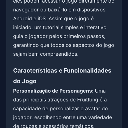
eles podem acessar o jogo diretamente do
navegador ou baixá-lo em dispositivos
Android e iOS. Assim que o jogo é
iniciado, um tutorial simples e interativo
guia o jogador pelos primeiros passos,
garantindo que todos os aspectos do jogo
sejam bem compreendidos.
Características e Funcionalidades
do Jogo
Personalização de Personagens:
Uma
das principais atrações de FruitKing é a
capacidade de personalizar o avatar do
jogador, escolhendo entre uma variedade
de roupas e acessórios temáticos.