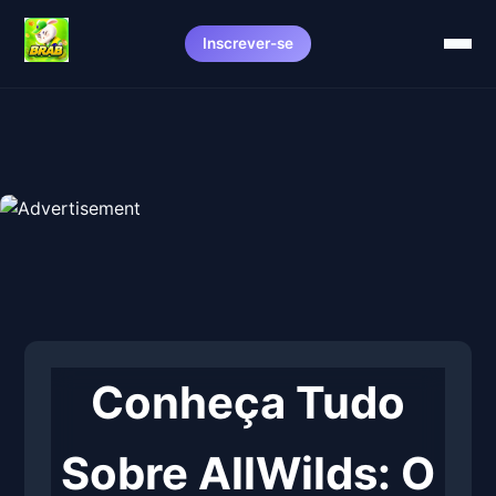
Inscrever-se
Conheça Tudo
Sobre AllWilds: O