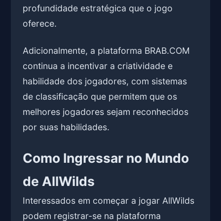
profundidade estratégica que o jogo
oferece.
Adicionalmente, a plataforma BRAB.COM
continua a incentivar a criatividade e
habilidade dos jogadores, com sistemas
de classificação que permitem que os
melhores jogadores sejam reconhecidos
por suas habilidades.
Como Ingressar no Mundo
de AllWilds
Interessados em começar a jogar AllWilds
podem registrar-se na plataforma