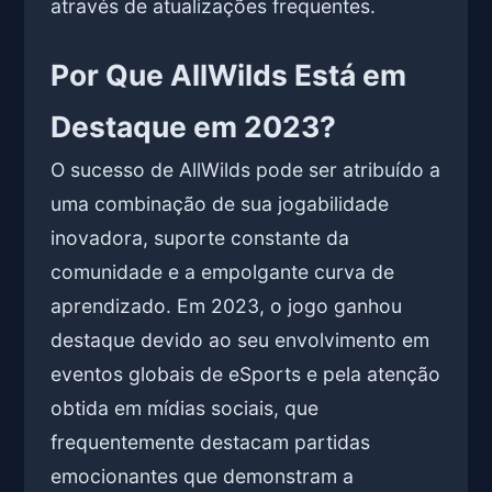
através de atualizações frequentes.
Por Que AllWilds Está em
Destaque em 2023?
O sucesso de AllWilds pode ser atribuído a
uma combinação de sua jogabilidade
inovadora, suporte constante da
comunidade e a empolgante curva de
aprendizado. Em 2023, o jogo ganhou
destaque devido ao seu envolvimento em
eventos globais de eSports e pela atenção
obtida em mídias sociais, que
frequentemente destacam partidas
emocionantes que demonstram a