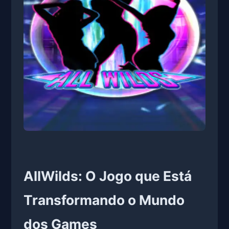
AllWilds: O Jogo que Está
Transformando o Mundo
dos Games