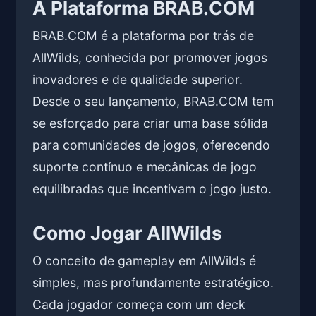
A Plataforma BRAB.COM
BRAB.COM é a plataforma por trás de
AllWilds, conhecida por promover jogos
inovadores e de qualidade superior.
Desde o seu lançamento, BRAB.COM tem
se esforçado para criar uma base sólida
para comunidades de jogos, oferecendo
suporte contínuo e mecânicas de jogo
equilibradas que incentivam o jogo justo.
Como Jogar AllWilds
O conceito de gameplay em AllWilds é
simples, mas profundamente estratégico.
Cada jogador começa com um deck