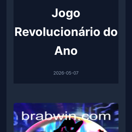
Jogo
Revolucionário do
Ano
2026-05-07