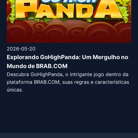
2026-05-20
Explorando GoHighPanda: Um Mergulho no
Mundo de BRAB.COM
Descubra GoHighPanda, o intrigante jogo dentro da
plataforma BRAB.COM, suas regras e características
únicas.