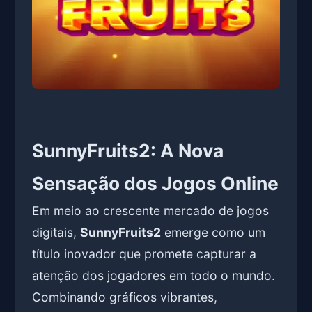
SunnyFruits2: A Nova
Sensação dos Jogos Online
Em meio ao crescente mercado de jogos
digitais,
SunnyFruits2
emerge como um
título inovador que promete capturar a
atenção dos jogadores em todo o mundo.
Combinando gráficos vibrantes,