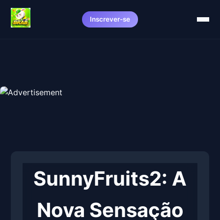
Inscrever-se
SunnyFruits2: A
Nova Sensação