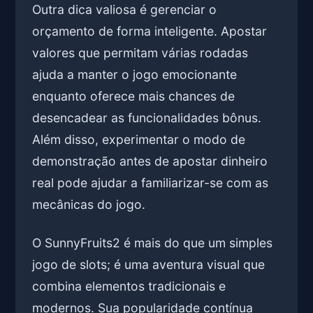
Outra dica valiosa é gerenciar o
orçamento de forma inteligente. Apostar
valores que permitam várias rodadas
ajuda a manter o jogo emocionante
enquanto oferece mais chances de
desencadear as funcionalidades bônus.
Além disso, experimentar o modo de
demonstração antes de apostar dinheiro
real pode ajudar a familiarizar-se com as
mecânicas do jogo.
O SunnyFruits2 é mais do que um simples
jogo de slots; é uma aventura visual que
combina elementos tradicionais e
modernos. Sua popularidade contínua