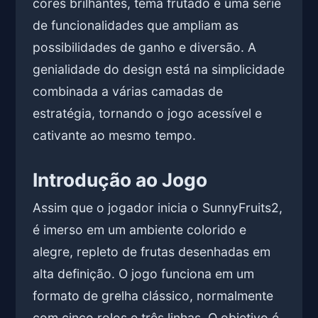
cores brilhantes, tema frutado e uma série
de funcionalidades que ampliam as
possibilidades de ganho e diversão. A
genialidade do design está na simplicidade
combinada a várias camadas de
estratégia, tornando o jogo acessível e
cativante ao mesmo tempo.
Introdução ao Jogo
Assim que o jogador inicia o SunnyFruits2,
é imerso em um ambiente colorido e
alegre, repleto de frutas desenhadas em
alta definição. O jogo funciona em um
formato de grelha clássico, normalmente
com cinco rolos e três linhas. O objetivo é