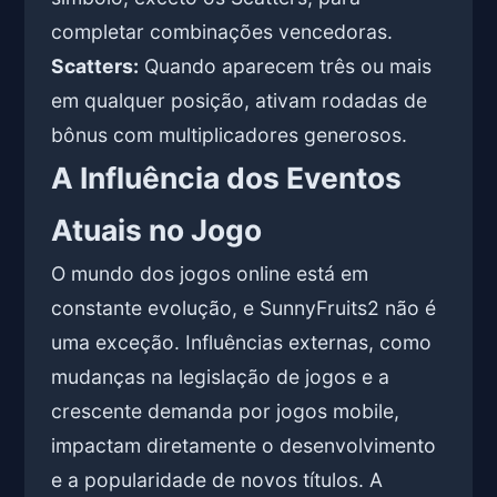
completar combinações vencedoras.
Scatters:
Quando aparecem três ou mais
em qualquer posição, ativam rodadas de
bônus com multiplicadores generosos.
A Influência dos Eventos
Atuais no Jogo
O mundo dos jogos online está em
constante evolução, e SunnyFruits2 não é
uma exceção. Influências externas, como
mudanças na legislação de jogos e a
crescente demanda por jogos mobile,
impactam diretamente o desenvolvimento
e a popularidade de novos títulos. A