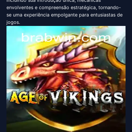
incluindo sua introdução única, mecânicas
envolventes e compreensão estratégica, tornando-
se uma experiência empolgante para entusiastas de
jogos.